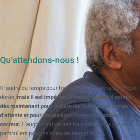
Qu’attendons-nous !
Il faudra du temps pour transformer les soins de longue
durée,
mais il est impératif d’établir un plan d’action
dès maintenant pour réduire les listes et les temps
d’attente et pour encourager l’innovation dans ce
secteur.
L’augmentation des frais déboursés par les
particuliers pour les soins de longue durée,