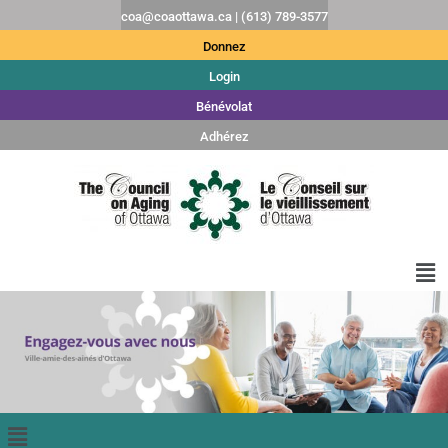
coa@coaottawa.ca | (613) 789-3577
Donnez
Login
Bénévolat
Adhérez