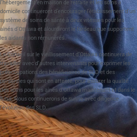
l’hébergement en maison de retraite et les soins à
domicile continueront d’encourager l’établissement d’un
système de soins de santé à deux vitesses pour les
aînés d’Ottawa et alourdiront le fardeau que supportent
les aidants non rémunérés.
Le Conseil sur le vieillissement d’Ottawa continuera de
travailler avec d’autres intervenants pour exprimer les
préoccupations des bénéficiaires de SLD et des
personnes qui sont en attente, pour assurer la qualité
des soins pour les aînés d’Ottawa maintenant et dans le
futur. Nous continuerons de suivre avec diligence
l’évolution des SLD.